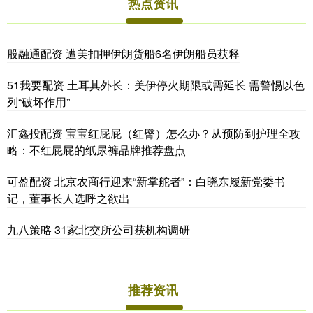
热点资讯
股融通配资 遭美扣押伊朗货船6名伊朗船员获释
51我要配资 土耳其外长：美伊停火期限或需延长 需警惕以色
列“破坏作用”
汇鑫投配资 宝宝红屁屁（红臀）怎么办？从预防到护理全攻
略：不红屁屁的纸尿裤品牌推荐盘点
可盈配资 北京农商行迎来“新掌舵者”：白晓东履新党委书
记，董事长人选呼之欲出
九八策略 31家北交所公司获机构调研
推荐资讯