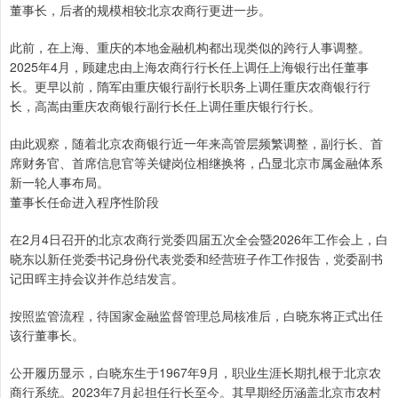
董事长，后者的规模相较北京农商行更进一步。
此前，在上海、重庆的本地金融机构都出现类似的跨行人事调整。
2025年4月，顾建忠由上海农商行行长任上调任上海银行出任董事
长。更早以前，隋军由重庆银行副行长职务上调任重庆农商银行行
长，高嵩由重庆农商银行副行长任上调任重庆银行行长。
由此观察，随着北京农商银行近一年来高管层频繁调整，副行长、首
席财务官、首席信息官等关键岗位相继换将，凸显北京市属金融体系
新一轮人事布局。
董事长任命进入程序性阶段
在2月4日召开的北京农商行党委四届五次全会暨2026年工作会上，白
晓东以新任党委书记身份代表党委和经营班子作工作报告，党委副书
记田晖主持会议并作总结发言。
按照监管流程，待国家金融监督管理总局核准后，白晓东将正式出任
该行董事长。
公开履历显示，白晓东生于1967年9月，职业生涯长期扎根于北京农
商行系统。2023年7月起担任行长至今。其早期经历涵盖北京市农村