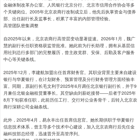
金融体制改革办公室、人民银行北京分行、北京市信用合作协会等多
个关键岗位。2005年北京农商行改制成立后，他先后执掌资金与债券
部、出任副行长及监事长，积累了丰富的内部管理经验。
高管团队密集调整
自2025年以来，北京农商行高管层变动显著提速。2026年1月，魏广
慧的副行长任职资格获监管批准。她此前为行长助理，拥有从基层信
用社到总行多部门的完整履历，曾主政党群、安保、后勤及客户服务
中心等关键条线。
2025年12月，李建航加盟出任首席财务官。其职业背景主要来自建设
银行与华夏银行，在计划财务、预算管理及分行财务管理方面经验丰
富。同期，原副行长毛文利于2025年6月调任北京银行副行长，并于9
月兼任北银金融租赁董事长。其空缺由刘薪屹接替——后者于2025年
8月下旬获准任职，此前历任工行、交行对公业务骨干，后转入北京农
商行深耕公司金融条线。
此外，2025年4月，易永丰出任首席信息官。她长期供职于华夏银行
信息技术体系，曾主导多个技术中心建设，加入北京农商行后先任金
融科技部总经理，迅速晋升至高管序列。