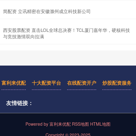
简配资 立讯精密在安徽滁州成立科技新公司
西安股票配资 直击LOL全球总决赛！TCL厦门嘉年华，硬核科技
与竞技激情双向拉满
富利来优配
十大配资平台
在线配资开户
炒股配资服务
友情链接：
Powered by
富利来优配
RSS地图
HTML地图
Copyright
© 2023-2025