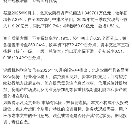
资产规模居前，经营面对挑战
截至2025年9月末，北京农商行资产总额达1.349761万亿元，较年初
增长7.29%，在全国农商行中排名第四。2025年前三季度实现营业收
入119.26亿元，同比下降9.7%；净利润59.66亿元，微增1.53%。
资产质量方面，不良贷款率为1.19%，较年初上升0.23个百分点；拨
备覆盖率降至250.24%，较年初下降72.47个百分点。资本充足率三项
指标（核心一级、一级、总资本）均出现小幅下滑，分别减少0.31、
0.35和0.42个百分点。
评级机构联合资信在2025年10月的报告中指出，北京农商行具备显著
区位优势、行业地位稳固、信贷质量良好、资本相对充足，并有望持
续获得地方政府支持。但亦提示需关注净息差收窄、信用减值计提增
加、房地产市场波动及同业竞争加剧等多重挑战对盈利能力和资产质
量的潜在影响。
风险提示及免责条款 市场有风险，投资需谨慎。本文不构成个人投资
建议，也未考虑到个别用户特殊的投资目标、财务状况或需要。用户
应考虑本文中的任何意见、观点或结论是否符合其特定状况。据此投
资，责任自负。