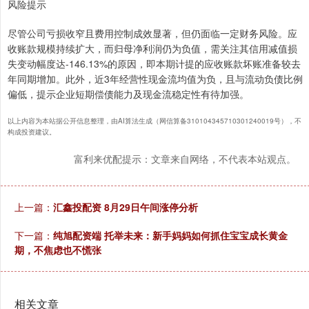
风险提示
尽管公司亏损收窄且费用控制成效显著，但仍面临一定财务风险。应
收账款规模持续扩大，而归母净利润仍为负值，需关注其信用减值损
失变动幅度达-146.13%的原因，即本期计提的应收账款坏账准备较去
年同期增加。此外，近3年经营性现金流均值为负，且与流动负债比例
偏低，提示企业短期偿债能力及现金流稳定性有待加强。
以上内容为本站据公开信息整理，由AI算法生成（网信算备310104345710301240019号），不
构成投资建议。
富利来优配提示：文章来自网络，不代表本站观点。
上一篇：
汇鑫投配资 8月29日午间涨停分析
下一篇：
纯旭配资端 托举未来：新手妈妈如何抓住宝宝成长黄金
期，不焦虑也不慌张
相关文章