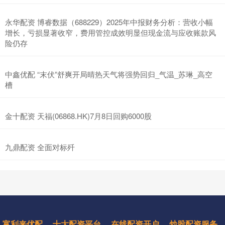
永华配资 博睿数据（688229）2025年中报财务分析：营收小幅
增长，亏损显著收窄，费用管控成效明显但现金流与应收账款风
险仍存
中鑫优配 “末伏”舒爽开局晴热天气将强势回归_气温_苏琳_高空
槽
金十配资 天福(06868.HK)7月8日回购6000股
九鼎配资 全面对标歼
富利来优配
十大配资平台
在线配资开户
炒股配资服务