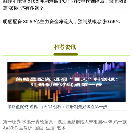
融泽汇配资 xTool冲刺港股IPO：业绩增速骤降后，激光雕刻
离“破圈”还有多远？
明醒配资 30.52亿主力资金净流入，预制菜概念涨0.56%
推荐资讯
策略盈配资 透视“百天”科创板：注册制走好试点第一步
第一证券 水墨丹青绘童真：溪江画派创始人朱祖国&#39;鸡一族
&#39;作品赏析_国画_生活_艺术