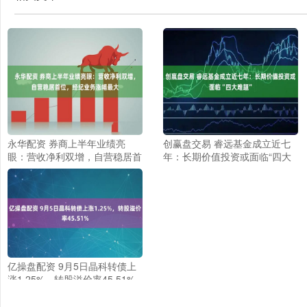
永华配资 券商上半年业绩亮
创赢盘交易 睿远基金成立近七
眼：营收净利双增，自营稳居首
年：长期价值投资或面临“四大
位，经纪业务涨幅最大
难题”
亿操盘配资 9月5日晶科转债上
涨1.25%，转股溢价率45.51%