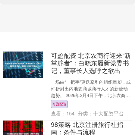
可盈配资 北京农商行迎来“新
掌舵者”：白晓东履新党委书
记，董事长人选呼之欲出
一场由“一把手”更迭牵引的组织重塑，或
许折射出内地农商城商行人才的新流动
趋势。 2026年2月4日下午，北京农商银
行通过官方公众号披露，该行当日召开
可盈配资
2026年度....
查看：
154
分类：
十大配资平台
98策略 北京注册旅行社指
南：条件与流程