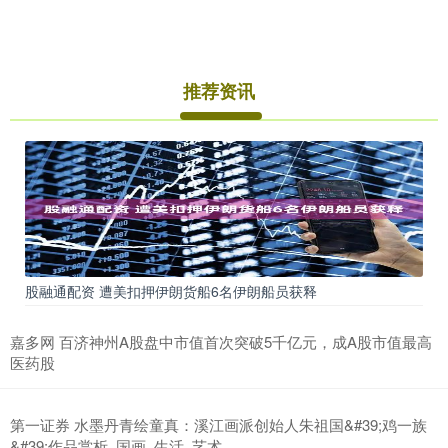
推荐资讯
股融通配资 遭美扣押伊朗货船6名伊朗船员获释
嘉多网 百济神州A股盘中市值首次突破5千亿元，成A股市值最高
医药股
第一证券 水墨丹青绘童真：溪江画派创始人朱祖国&#39;鸡一族
&#39;作品赏析_国画_生活_艺术