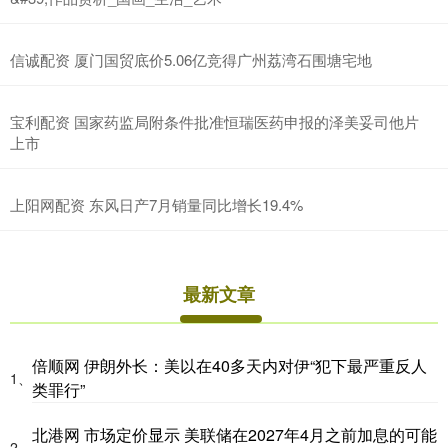
信诚配资 厦门国贸底价5.06亿竞得广州荔湾石围塘宅地
宝利配资 国家药监局附条件批准恒瑞医药申报的泽美妥司他片
上市
上阳网配资 东风日产7月销量同比增长19.4%
最新文章
倍顺网 伊朗外长：美以在40多天内对伊“犯下最严重反人
1、
类罪行”
北港网 市场定价显示 美联储在2027年4月之前加息的可能
2、