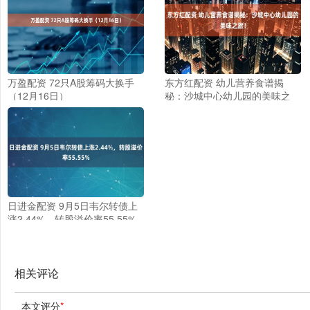
万盈配资 72只A股筹码大换手
东方红配资 幼儿营养食谱揭
（12月16日）
秘：沙城中心幼儿园的美味之
旅！
日进金配资 9月5日韦尔转债上
涨2.44%，转股溢价率55.55%
相关评论
本文评分
*