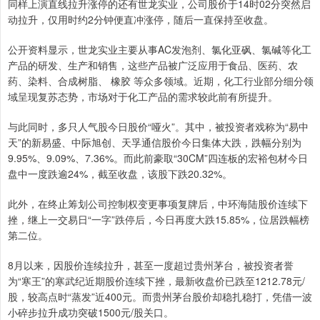
同样上演直线拉升涨停的还有世龙实业，公司股价于14时02分突然启
动拉升，仅用时约2分钟便直冲涨停，随后一直保持至收盘。
公开资料显示，世龙实业主要从事AC发泡剂、氯化亚砜、氯碱等化工
产品的研发、生产和销售，这些产品被广泛应用于食品、医药、农
药、染料、合成树脂、 橡胶 等众多领域。近期，化工行业部分细分领
域呈现复苏态势，市场对于化工产品的需求较此前有所提升。
与此同时，多只人气股今日股价“哑火”。其中，被投资者戏称为“易中
天”的新易盛、中际旭创、天孚通信股价今日集体大跌，跌幅分别为
9.95%、9.09%、7.36%。而此前豪取“30CM”四连板的宏裕包材今日
盘中一度跌逾24%，截至收盘，该股下跌20.32%。
此外，在终止筹划公司控制权变更事项复牌后，中环海陆股价连续下
挫，继上一交易日“一字”跌停后，今日再度大跌15.85%，位居跌幅榜
第二位。
8月以来，因股价连续拉升，甚至一度超过贵州茅台，被投资者誉
为“寒王”的寒武纪近期股价连续下挫，最新收盘价已跌至1212.78元/
股，较高点时“蒸发”近400元。而贵州茅台股价却稳扎稳打，凭借一波
小碎步拉升成功突破1500元/股关口。