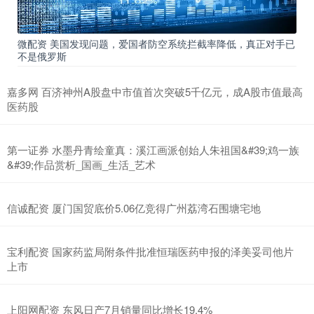
微配资 美国发现问题，爱国者防空系统拦截率降低，真正对手已
不是俄罗斯
嘉多网 百济神州A股盘中市值首次突破5千亿元，成A股市值最高
医药股
第一证券 水墨丹青绘童真：溪江画派创始人朱祖国&#39;鸡一族
&#39;作品赏析_国画_生活_艺术
信诚配资 厦门国贸底价5.06亿竞得广州荔湾石围塘宅地
宝利配资 国家药监局附条件批准恒瑞医药申报的泽美妥司他片
上市
上阳网配资 东风日产7月销量同比增长19.4%