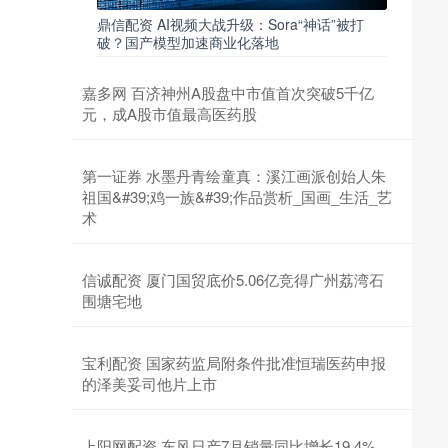
鼎信配资 AI视频大战升级：Sora“神话”被打
破？国产模型加速商业化落地
嘉多网 百济神州A股盘中市值首次突破5千亿
元，成A股市值最高医药股
第一证券 水墨丹青绘童真：溪江画派创始人朱
祖国&#39;鸡一族&#39;作品赏析_国画_生活_艺
术
信诚配资 厦门国贸底价5.06亿竞得广州荔湾石
围塘宅地
宝利配资 国家药监局附条件批准恒瑞医药申报
的泽美妥司他片上市
上阳网配资 东风日产7月销量同比增长19.4%