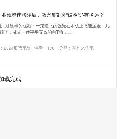
PO：业绩增速骤降后，激光雕刻离“破圈”还有多远？
你或许曾刷到过这样的视频：一束耀眼的强光在木板上飞速游走，几
了；或者一件平平无奇的白T恤，....
：2024股票配资
查看：
170
分类：
富利来优配
加载完成