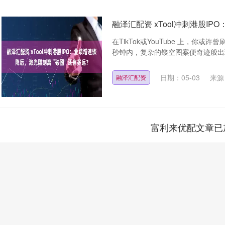
融泽汇配资 xTool冲刺港股I
在TikTok或YouTube 上，
秒钟内，复杂的镂空图案便奇迹般出现
日期：05-03
来源
融泽汇配资
富利来优配文章已