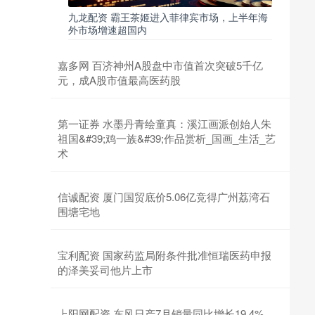
九龙配资 霸王茶姬进入菲律宾市场，上半年海
外市场增速超国内
嘉多网 百济神州A股盘中市值首次突破5千亿
元，成A股市值最高医药股
第一证券 水墨丹青绘童真：溪江画派创始人朱
祖国&#39;鸡一族&#39;作品赏析_国画_生活_艺
术
信诚配资 厦门国贸底价5.06亿竞得广州荔湾石
围塘宅地
宝利配资 国家药监局附条件批准恒瑞医药申报
的泽美妥司他片上市
上阳网配资 东风日产7月销量同比增长19.4%