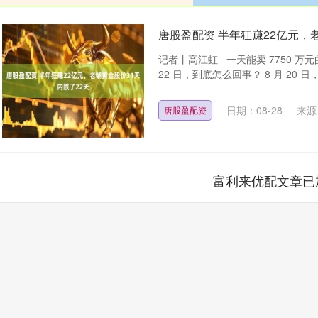
唐股盈配资 半年狂赚22亿元，
记者丨高江虹 一天能卖 7750 万
22 日，到底怎么回事？ 8 月 20 日，
日期：08-28
来源
唐股盈配资
富利来优配文章已